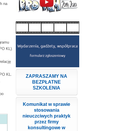
h na
gramu
PO KL).
elację
 PO KL.
ZAPRASZAMY NA
.
BEZPŁATNE
SZKOLENIA
po
Komunikat w sprawie
stosowania
nieuczciwych praktyk
przez firmy
konsultingowe w