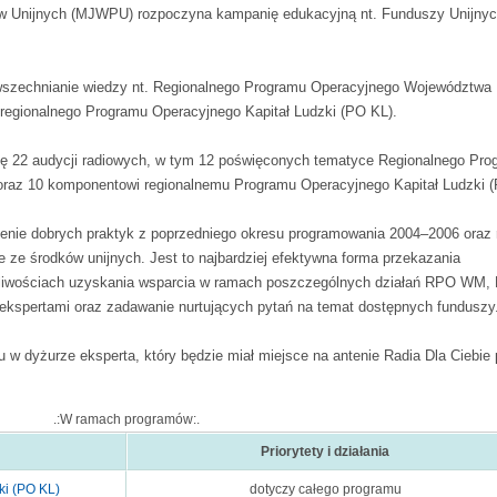
 Unijnych (MJWPU) rozpoczyna kampanię edukacyjną nt. Funduszy Unijnyc
owszechnianie wiedzy nt. Regionalnego Programu Operacyjnego Województwa
gionalnego Programu Operacyjnego Kapitał Ludzki (PO KL).
ę 22 audycji radiowych, w tym 12 poświęconych tematyce Regionalnego Pro
az 10 komponentowi regionalnemu Programu Operacyjnego Kapitał Ludzki (
ienie dobrych praktyk z poprzedniego okresu programowania 2004–2006 oraz r
e ze środków unijnych. Jest to najbardziej efektywna forma przekazania
ożliwościach uzyskania wsparcia w ramach poszczególnych działań RPO WM,
ekspertami oraz zadawanie nurtujących pytań na temat dostępnych funduszy
w dyżurze eksperta, który będzie miał miejsce na antenie Radia Dla Ciebie 
.:W ramach programów:.
Priorytety i działania
ki (PO KL)
dotyczy całego programu