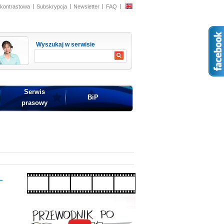
 kontrastowa
Subskrypcja
Newsletter
FAQ
Wyszukaj w serwisie
Serwis
BiP
prasowy
L