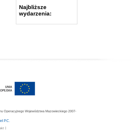
Najbliższe
wydarzenia:
Unia Europejska
amu Operacyjnego Województwa Mazowieckiego 2007-
et P.C.
akt