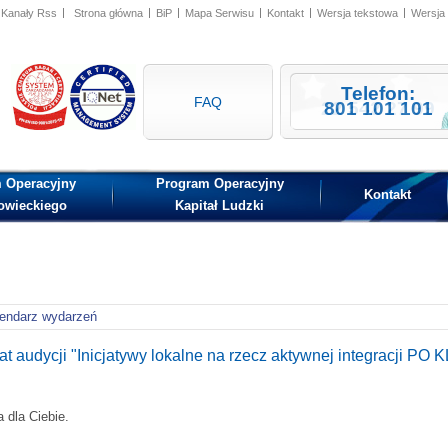
Kanały Rss
Strona główna
BiP
Mapa Serwisu
Kontakt
Wersja tekstowa
Wersja
Telefon:
Telefon:
ISO
IQNet
FAQ
22 542 27 99
801 101 101
 Operacyjny
Program Operacyjny
Kontakt
owieckiego
Kapitał Ludzki
endarz wydarzeń
audycji "Inicjatywy lokalne na rzecz aktywnej integracji PO K
 dla Ciebie.