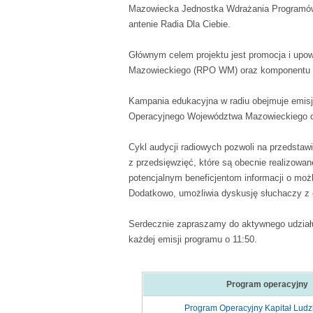
Mazowiecka Jednostka Wdrażania Programów
antenie Radia Dla Ciebie.
Głównym celem projektu jest promocja i up
Mazowieckiego (RPO WM) oraz komponentu re
Kampania edukacyjna w radiu obejmuje emisj
Operacyjnego Województwa Mazowieckiego or
Cykl audycji radiowych pozwoli na przedstaw
z przedsięwzięć, które są obecnie realizowan
potencjalnym beneficjentom informacji o m
Dodatkowo, umożliwia dyskusję słuchaczy z 
Serdecznie zapraszamy do aktywnego udziału 
każdej emisji programu o 11:50.
Program operacyjny
Program Operacyjny Kapitał Ludz