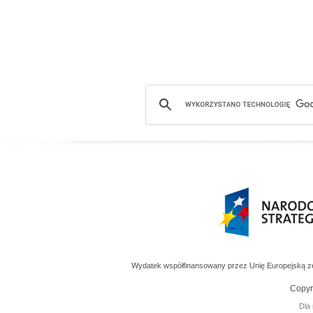
Narodowa Strate
Wydatek współfinansowany przez Unię Europejską 
Copyr
Dla