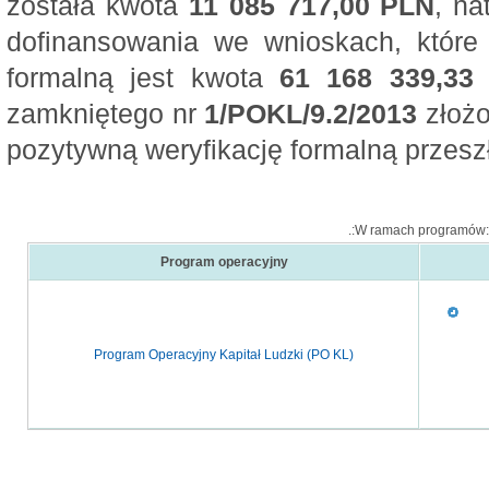
została kwota
11 085 717,00 PLN
, n
dofinansowania we wnioskach, które
formalną jest kwota
61 168 339,33
zamkniętego nr
1/POKL/9.2/2013
złożo
pozytywną weryfikację formalną przeszł
.:W ramach programów:
Program operacyjny
Program Operacyjny Kapitał Ludzki (PO KL)