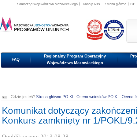
Samorząd Województwa Mazowieckiego
Kanały Rss
Strona główna
BiP
MAZOWIECKA JEDNOSTKA
ISO
IQNet
WDRAŻANIA PROGRAMÓW
UNIJNYCH
Regionalny Program Operacyjny
Pro
FAQ
Województwa Mazowieckiego
Gdzie jesteś?
Strona główna PO KL
Ocena wniosków PO KL
Ocena f
Komunikat dotyczący zakończeni
Konkurs zamknięty nr 1/POKL/9.
Opublikowano: 2013-08-28