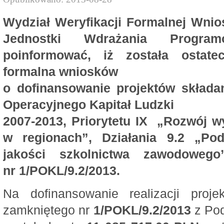
Wydział Weryfikacji Formalnej Wni
Jednostki Wdrażania Progra
poinformować, iż została ostat
formalna wniosków
o dofinansowanie projektów skład
Operacyjnego Kapitał Ludzki
2007-2013, Priorytetu IX „Rozwój wy
w regionach”, Działania 9.2 „Podn
jakości szkolnictwa zawodowe
nr 1/POKL/9.2/2013.
Na dofinansowanie realizacji pro
zamkniętego nr
1/POKL/9.2/2013
z Po