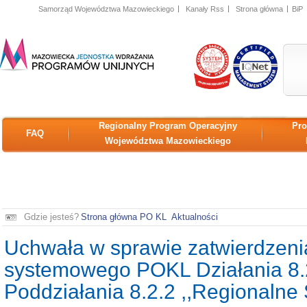
Samorząd Województwa Mazowieckiego
Kanały Rss
Strona główna
BiP
MAZOWIECKA JEDNOSTKA
ISO
IQNet
WDRAŻANIA PROGRAMÓW
UNIJNYCH
Regionalny Program Operacyjny
Pro
FAQ
Województwa Mazowieckiego
Gdzie jesteś?
Strona główna PO KL
Aktualności
Uchwała w sprawie zatwierdzenia 
systemowego POKL Działania 8.2 
Poddziałania 8.2.2 ,,Regionalne 